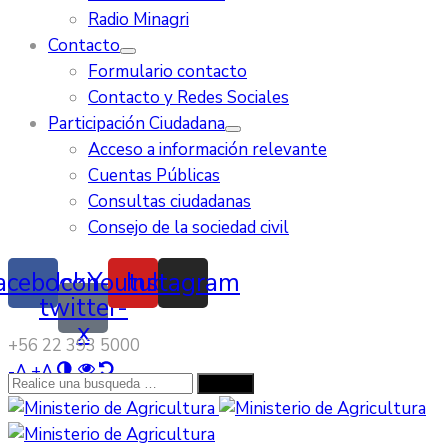
Radio Minagri
Contacto
Formulario contacto
Contacto y Redes Sociales
Participación Ciudadana
Acceso a información relevante
Cuentas Públicas
Consultas ciudadanas
Consejo de la sociedad civil
acebook
Icon-
Youtube
Instagram
twitter-
x
‭+56 22 393 5000‬
-
A
+
A