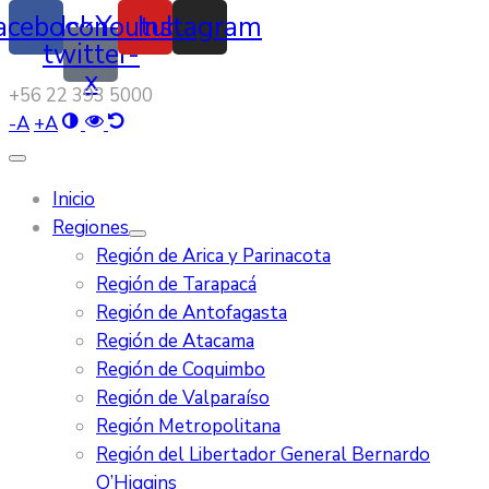
acebook
Icon-
Youtube
Instagram
twitter-
x
‭+56 22 393 5000‬
-
A
+
A
Inicio
Regiones
Región de Arica y Parinacota
Región de Tarapacá
Región de Antofagasta
Región de Atacama
Región de Coquimbo
Región de Valparaíso
Región Metropolitana
Región del Libertador General Bernardo
O’Higgins