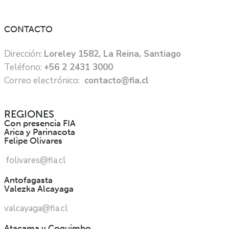
CONTACTO
Dirección:
Loreley 1582, La Reina, Santiago
Teléfono:
+56 2 2431 3000
Correo electrónico:
contacto@fia.cl
REGIONES
Con presencia FIA
Arica y Parinacota
Felipe Olivares
folivares@fia.cl
Antofagasta
Valezka Alcayaga
valcayaga@fia.cl
Atacama y Coquimbo