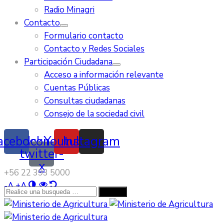
Radio Minagri
Contacto
Formulario contacto
Contacto y Redes Sociales
Participación Ciudadana
Acceso a información relevante
Cuentas Públicas
Consultas ciudadanas
Consejo de la sociedad civil
acebook
Icon-
Youtube
Instagram
twitter-
x
‭+56 22 393 5000‬
-
A
+
A