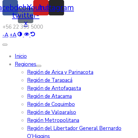
acebook
Icon-
Youtube
Instagram
twitter-
x
‭+56 22 393 5000‬
-
A
+
A
Inicio
Regiones
Región de Arica y Parinacota
Región de Tarapacá
Región de Antofagasta
Región de Atacama
Región de Coquimbo
Región de Valparaíso
Región Metropolitana
Región del Libertador General Bernardo
O’Higgins