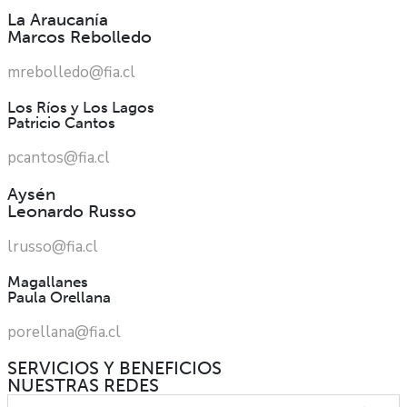
La Araucanía
Marcos Rebolledo
mrebolledo@fia.cl
Los Ríos y Los Lagos
Patricio Cantos
pcantos@fia.cl
Aysén
Leonardo Russo
lrusso@fia.cl
Magallanes
Paula Orellana
porellana@fia.cl
SERVICIOS Y BENEFICIOS
NUESTRAS REDES