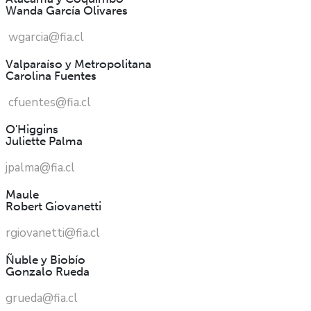
Wanda García Olivares
wgarcia@fia.cl
Valparaíso y Metropolitana
Carolina Fuentes
cfuentes@fia.cl
O'Higgins
Juliette Palma
jpalma@fia.cl
Maule
Robert Giovanetti
rgiovanetti@fia.cl
Ñuble y Biobío
Gonzalo Rueda
grueda@fia.cl