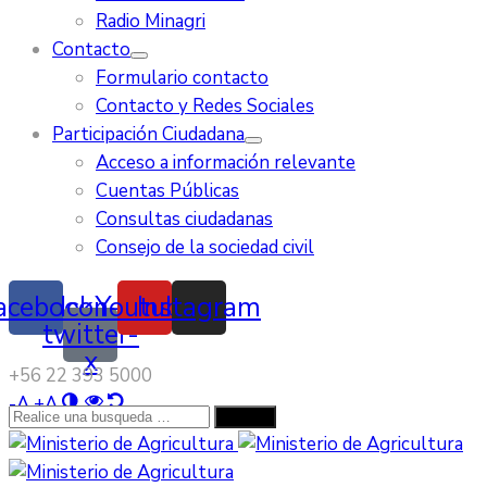
Radio Minagri
Contacto
Formulario contacto
Contacto y Redes Sociales
Participación Ciudadana
Acceso a información relevante
Cuentas Públicas
Consultas ciudadanas
Consejo de la sociedad civil
acebook
Icon-
Youtube
Instagram
twitter-
x
‭+56 22 393 5000‬
-
A
+
A