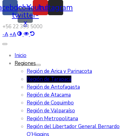
acebook
Icon-
Youtube
Instagram
twitter-
x
‭+56 22 393 5000‬
-
A
+
A
Inicio
Regiones
Región de Arica y Parinacota
Región de Tarapacá
Región de Antofagasta
Región de Atacama
Región de Coquimbo
Región de Valparaíso
Región Metropolitana
Región del Libertador General Bernardo
O’Higgins