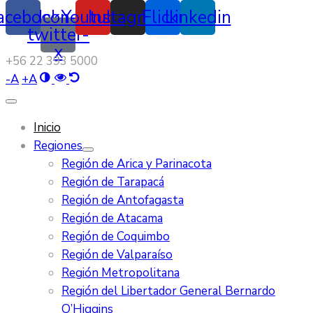
acebook
Icon-
Youtube
Instagram
Flickr
Linkedin
twitter-
x
‭+56 22 393 5000‬
-
A
+
A
Inicio
Regiones
Región de Arica y Parinacota
Región de Tarapacá
Región de Antofagasta
Región de Atacama
Región de Coquimbo
Región de Valparaíso
Región Metropolitana
Región del Libertador General Bernardo
O’Higgins