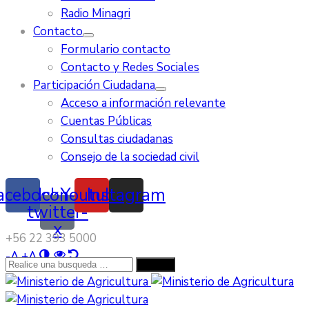
Radio Minagri
Contacto
Formulario contacto
Contacto y Redes Sociales
Participación Ciudadana
Acceso a información relevante
Cuentas Públicas
Consultas ciudadanas
Consejo de la sociedad civil
acebook
Icon-
Youtube
Instagram
twitter-
x
‭+56 22 393 5000‬
-
A
+
A