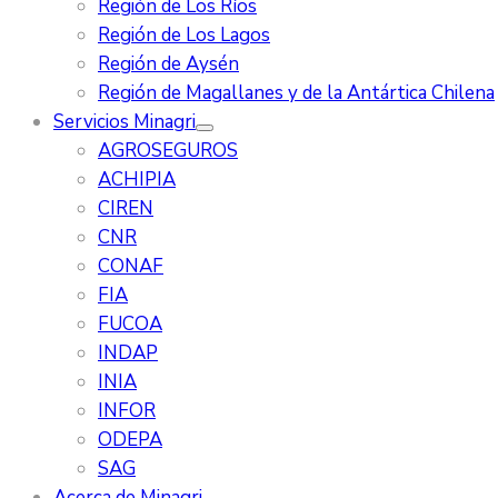
Región de Los Ríos
Región de Los Lagos
Región de Aysén
Región de Magallanes y de la Antártica Chilena
Servicios Minagri
AGROSEGUROS
ACHIPIA
CIREN
CNR
CONAF
FIA
FUCOA
INDAP
INIA
INFOR
ODEPA
SAG
Acerca de Minagri