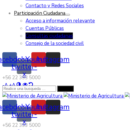
Contacto y Redes Sociales
Participación Ciudadana
Acceso a información relevante
Cuentas Públicas
Consultas ciudadanas
Consejo de la sociedad civil
acebook
Icon-
Youtube
Instagram
twitter-
x
‭+56 22 393 5000‬
-
A
+
A
acebook
Icon-
Youtube
Instagram
twitter-
x
‭+56 22 393 5000‬