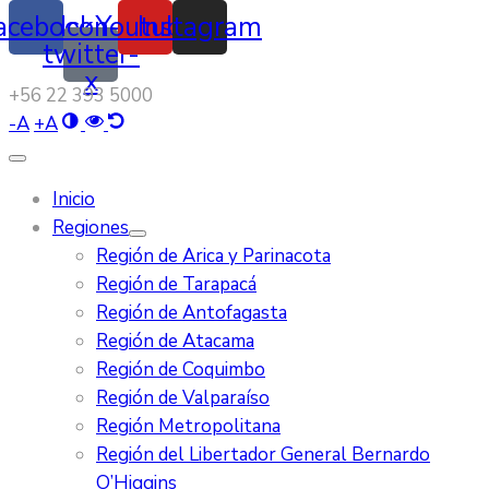
acebook
Icon-
Youtube
Instagram
twitter-
x
‭+56 22 393 5000‬
-
A
+
A
Inicio
Regiones
Región de Arica y Parinacota
Región de Tarapacá
Región de Antofagasta
Región de Atacama
Región de Coquimbo
Región de Valparaíso
Región Metropolitana
Región del Libertador General Bernardo
O’Higgins