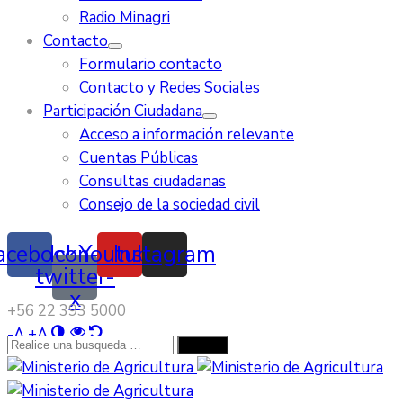
Radio Minagri
Contacto
Formulario contacto
Contacto y Redes Sociales
Participación Ciudadana
Acceso a información relevante
Cuentas Públicas
Consultas ciudadanas
Consejo de la sociedad civil
acebook
Icon-
Youtube
Instagram
twitter-
x
‭+56 22 393 5000‬
-
A
+
A