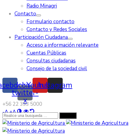
Radio Minagri
Contacto
Formulario contacto
Contacto y Redes Sociales
Participación Ciudadana
Acceso a información relevante
Cuentas Públicas
Consultas ciudadanas
Consejo de la sociedad civil
acebook
Icon-
Youtube
Instagram
twitter-
x
‭+56 22 393 5000‬
-
A
+
A