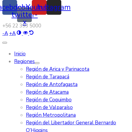
acebook
Icon-
Youtube
Instagram
twitter-
x
‭+56 22 393 5000‬
-
A
+
A
Inicio
Regiones
Región de Arica y Parinacota
Región de Tarapacá
Región de Antofagasta
Región de Atacama
Región de Coquimbo
Región de Valparaíso
Región Metropolitana
Región del Libertador General Bernardo
O’Higgins