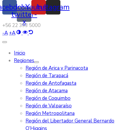
acebook
Icon-
Youtube
Instagram
twitter-
x
‭+56 22 393 5000‬
-
A
+
A
Inicio
Regiones
Región de Arica y Parinacota
Región de Tarapacá
Región de Antofagasta
Región de Atacama
Región de Coquimbo
Región de Valparaíso
Región Metropolitana
Región del Libertador General Bernardo
O’Higgins