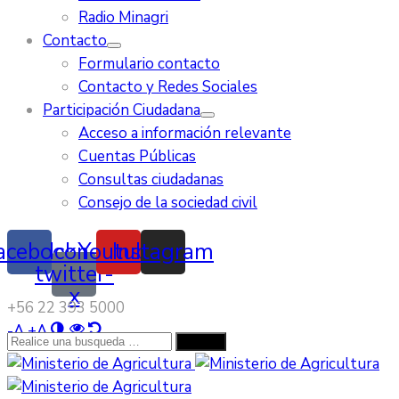
Radio Minagri
Contacto
Formulario contacto
Contacto y Redes Sociales
Participación Ciudadana
Acceso a información relevante
Cuentas Públicas
Consultas ciudadanas
Consejo de la sociedad civil
acebook
Icon-
Youtube
Instagram
twitter-
x
‭+56 22 393 5000‬
-
A
+
A