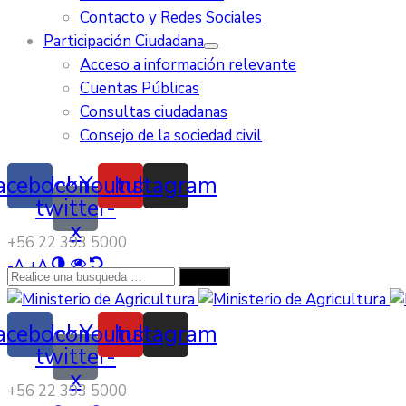
Contacto y Redes Sociales
Participación Ciudadana
Acceso a información relevante
Cuentas Públicas
Consultas ciudadanas
Consejo de la sociedad civil
acebook
Icon-
Youtube
Instagram
twitter-
x
‭+56 22 393 5000‬
-
A
+
A
acebook
Icon-
Youtube
Instagram
twitter-
x
‭+56 22 393 5000‬