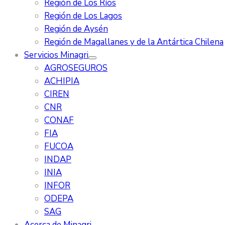
Región de Los Ríos
Región de Los Lagos
Región de Aysén
Región de Magallanes y de la Antártica Chilena
Servicios Minagri
AGROSEGUROS
ACHIPIA
CIREN
CNR
CONAF
FIA
FUCOA
INDAP
INIA
INFOR
ODEPA
SAG
Acerca de Minagri