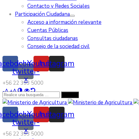
Contacto y Redes Sociales
Participación Ciudadana
Acceso a información relevante
Cuentas Públicas
Consultas ciudadanas
Consejo de la sociedad civil
acebook
Icon-
Youtube
Instagram
twitter-
x
‭+56 22 393 5000‬
-
A
+
A
acebook
Icon-
Youtube
Instagram
twitter-
x
‭+56 22 393 5000‬