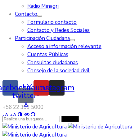
Radio Minagri
Contacto
Formulario contacto
Contacto y Redes Sociales
Participación Ciudadana
Acceso a información relevante
Cuentas Públicas
Consultas ciudadanas
Consejo de la sociedad civil
acebook
Icon-
Youtube
Instagram
twitter-
x
‭+56 22 393 5000‬
-
A
+
A