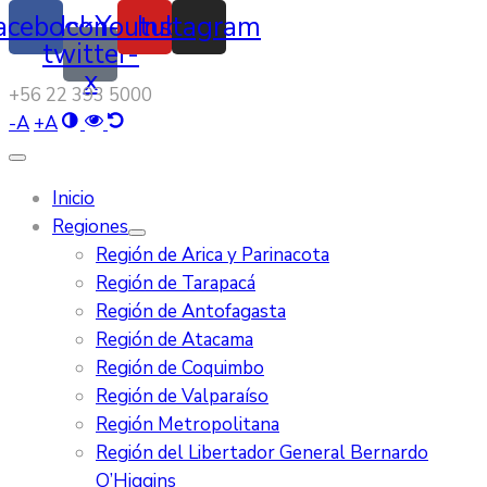
acebook
Icon-
Youtube
Instagram
twitter-
x
‭+56 22 393 5000‬
-
A
+
A
Inicio
Regiones
Región de Arica y Parinacota
Región de Tarapacá
Región de Antofagasta
Región de Atacama
Región de Coquimbo
Región de Valparaíso
Región Metropolitana
Región del Libertador General Bernardo
O’Higgins