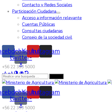
Contacto y Redes Sociales
Participación Ciudadana
Acceso a información relevante
Cuentas Públicas
Consultas ciudadanas
Consejo de la sociedad civil
acebook
Icon-
Youtube
Instagram
twitter-
x
‭+56 22 393 5000‬
-
A
+
A
acebook
Icon-
Youtube
Instagram
twitter-
x
‭+56 22 393 5000‬