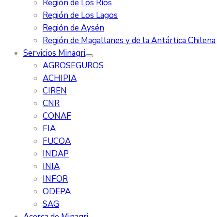
Región de Los Ríos
Región de Los Lagos
Región de Aysén
Región de Magallanes y de la Antártica Chilena
Servicios Minagri
AGROSEGUROS
ACHIPIA
CIREN
CNR
CONAF
FIA
FUCOA
INDAP
INIA
INFOR
ODEPA
SAG
Acerca de Minagri