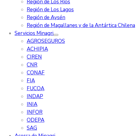
Región de Los Ríos
Región de Los Lagos
Región de Aysén
Región de Magallanes y de la Antártica Chilena
Servicios Minagri
AGROSEGUROS
ACHIPIA
CIREN
CNR
CONAF
FIA
FUCOA
INDAP
INIA
INFOR
ODEPA
SAG
Acerca de Minagri