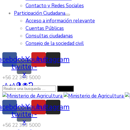
Contacto y Redes Sociales
Participación Ciudadana
Acceso a información relevante
Cuentas Públicas
Consultas ciudadanas
Consejo de la sociedad civil
acebook
Icon-
Youtube
Instagram
twitter-
x
‭+56 22 393 5000‬
-
A
+
A
acebook
Icon-
Youtube
Instagram
twitter-
x
‭+56 22 393 5000‬