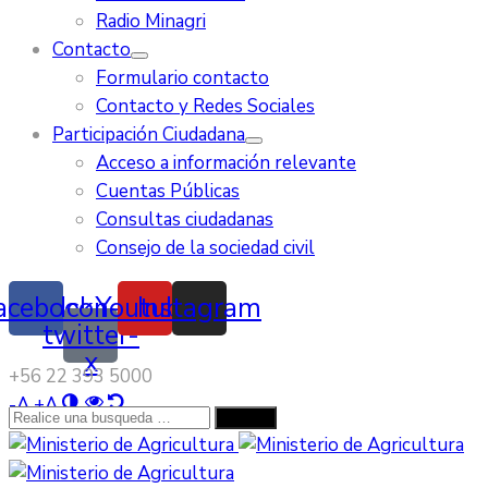
Radio Minagri
Contacto
Formulario contacto
Contacto y Redes Sociales
Participación Ciudadana
Acceso a información relevante
Cuentas Públicas
Consultas ciudadanas
Consejo de la sociedad civil
acebook
Icon-
Youtube
Instagram
twitter-
x
‭+56 22 393 5000‬
-
A
+
A