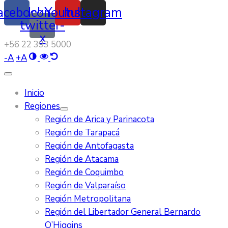
acebook
Icon-
Youtube
Instagram
twitter-
x
‭+56 22 393 5000‬
-
A
+
A
Inicio
Regiones
Región de Arica y Parinacota
Región de Tarapacá
Región de Antofagasta
Región de Atacama
Región de Coquimbo
Región de Valparaíso
Región Metropolitana
Región del Libertador General Bernardo
O’Higgins