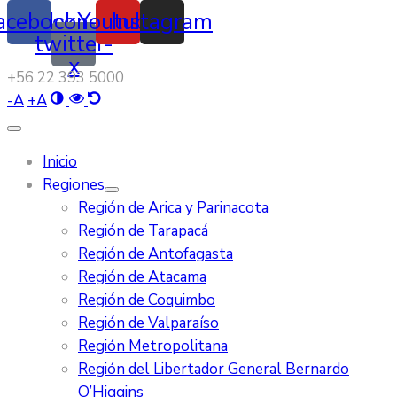
acebook
Icon-
Youtube
Instagram
twitter-
x
‭+56 22 393 5000‬
-
A
+
A
Inicio
Regiones
Región de Arica y Parinacota
Región de Tarapacá
Región de Antofagasta
Región de Atacama
Región de Coquimbo
Región de Valparaíso
Región Metropolitana
Región del Libertador General Bernardo
O’Higgins