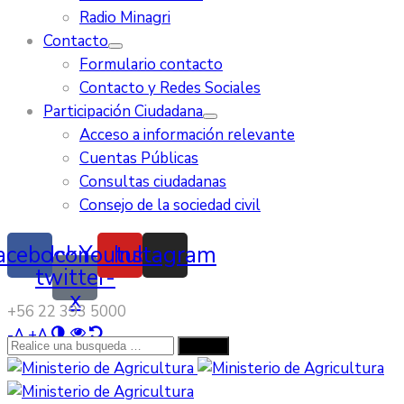
Radio Minagri
Contacto
Formulario contacto
Contacto y Redes Sociales
Participación Ciudadana
Acceso a información relevante
Cuentas Públicas
Consultas ciudadanas
Consejo de la sociedad civil
acebook
Icon-
Youtube
Instagram
twitter-
x
‭+56 22 393 5000‬
-
A
+
A