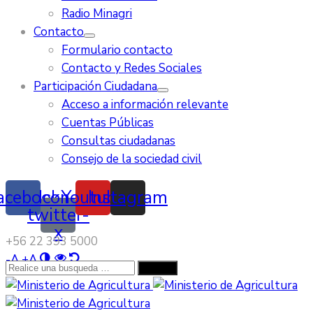
Radio Minagri
Contacto
Formulario contacto
Contacto y Redes Sociales
Participación Ciudadana
Acceso a información relevante
Cuentas Públicas
Consultas ciudadanas
Consejo de la sociedad civil
acebook
Icon-
Youtube
Instagram
twitter-
x
‭+56 22 393 5000‬
-
A
+
A