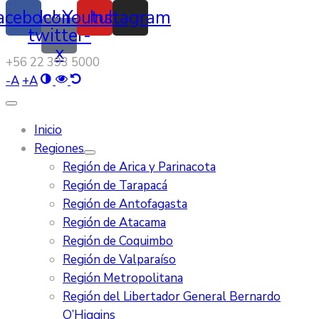
acebook
Icon-
Youtube
Instagram
twitter-
x
‭+56 22 393 5000‬
-
A
+
A
Inicio
Regiones
Región de Arica y Parinacota
Región de Tarapacá
Región de Antofagasta
Región de Atacama
Región de Coquimbo
Región de Valparaíso
Región Metropolitana
Región del Libertador General Bernardo
O’Higgins