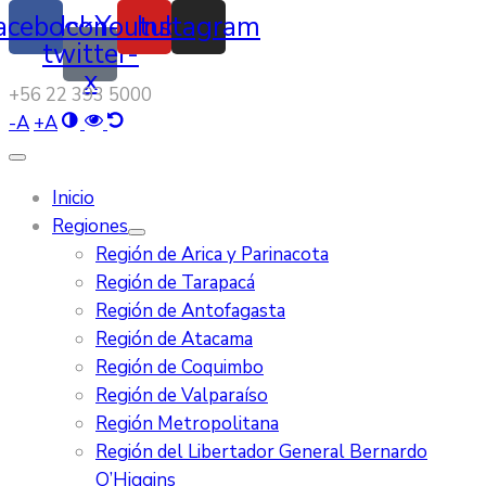
acebook
Icon-
Youtube
Instagram
twitter-
x
‭+56 22 393 5000‬
-
A
+
A
Inicio
Regiones
Región de Arica y Parinacota
Región de Tarapacá
Región de Antofagasta
Región de Atacama
Región de Coquimbo
Región de Valparaíso
Región Metropolitana
Región del Libertador General Bernardo
O’Higgins