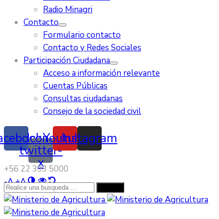
Radio Minagri
Contacto
Formulario contacto
Contacto y Redes Sociales
Participación Ciudadana
Acceso a información relevante
Cuentas Públicas
Consultas ciudadanas
Consejo de la sociedad civil
acebook
Icon-
Youtube
Instagram
twitter-
x
‭+56 22 393 5000‬
-
A
+
A